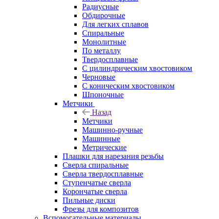
Радиусные
Обдирочные
Для легких сплавов
Спиральные
Монолитные
По металлу
Твердосплавные
С цилиндрическим хвостовиком
Черновые
С коническим хвостовиком
Шпоночные
Метчики
Назад
Метчики
Машинно-ручные
Машинные
Метрические
Плашки для нарезания резьбы
Сверла спиральные
Сверла твердосплавные
Ступенчатые сверла
Корончатые сверла
Пильные диски
Фрезы для композитов
Вспомогательные материалы