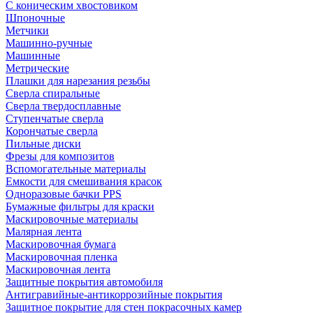
С коническим хвостовиком
Шпоночные
Метчики
Машинно-ручные
Машинные
Метрические
Плашки для нарезания резьбы
Сверла спиральные
Сверла твердосплавные
Ступенчатые сверла
Корончатые сверла
Пильные диски
Фрезы для композитов
Вспомогательные материалы
Емкости для смешивания красок
Одноразовые бачки PPS
Бумажные фильтры для краски
Маскировочные материалы
Малярная лента
Маскировочная бумага
Маскировочная пленка
Маскировочная лента
Защитные покрытия автомобиля
Антигравийные-антикоррозийные покрытия
Защитное покрытие для стен покрасочных камер