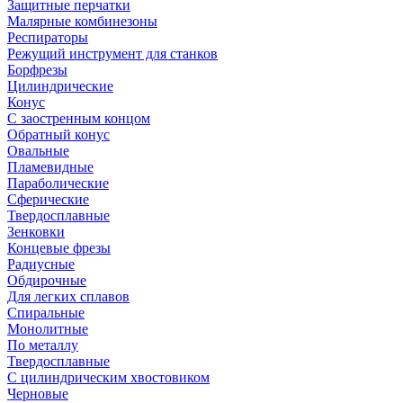
Защитные перчатки
Малярные комбинезоны
Респираторы
Режущий инструмент для станков
Борфрезы
Цилиндрические
Конус
С заостренным концом
Обратный конус
Овальные
Пламевидные
Параболические
Сферические
Твердосплавные
Зенковки
Концевые фрезы
Радиусные
Обдирочные
Для легких сплавов
Спиральные
Монолитные
По металлу
Твердосплавные
С цилиндрическим хвостовиком
Черновые