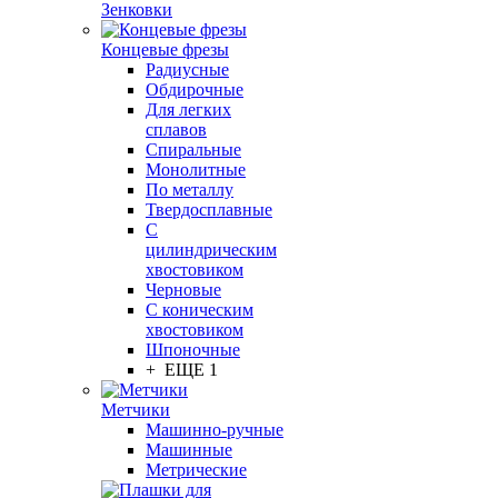
Зенковки
Концевые фрезы
Радиусные
Обдирочные
Для легких
сплавов
Спиральные
Монолитные
По металлу
Твердосплавные
С
цилиндрическим
хвостовиком
Черновые
С коническим
хвостовиком
Шпоночные
+ ЕЩЕ 1
Метчики
Машинно-ручные
Машинные
Метрические