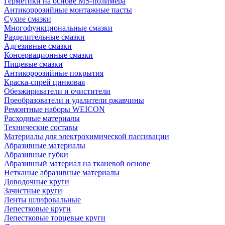
Герметики на основе MS-полимера
Антикоррозийные монтажные пасты
Сухие смазки
Многофункциональные смазки
Разделительные смазки
Адгезивные смазки
Консервационные смазки
Пищевые смазки
Антикоррозийные покрытия
Краска-спрей цинковая
Обезжириватели и очистители
Преобразователи и удалители ржавчины
Ремонтные наборы WEICON
Расходные материалы
Технические составы
Материалы для электрохимической пассивации
Абразивные материалы
Абразивные губки
Абразивный материал на тканевой основе
Нетканые абразивные материалы
Доводочные круги
Зачистные круги
Ленты шлифовальные
Лепестковые круги
Лепестковые торцевые круги