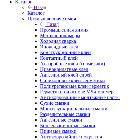
Каталог
Назад
Каталог
Промышленная химия
Назад
Промышленная химия
Металлополимеры
Холодная сварка
Эпоксидные клеи
Конструкционные клеи
Контактный клей
Анаэробные клеи (герметики)
Цианокрилатные клеи
Адгезивный клей спрей
Силиконовые клеи-герметики
Полиуретановые клеи-герметик
Герметики на основе MS-полимера
Антикоррозийные монтажные пасты
Сухие смазки
Многофункциональные смазки
Разделительные смазки
Адгезивные смазки
Консервационные смазки
Пищевые смазки
Антикоррозийные покрытия